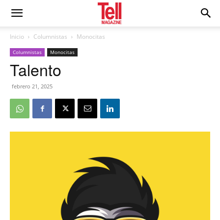
Inicio
Columnistas
Monocitas
Columnistas
Monocitas
Talento
febrero 21, 2025