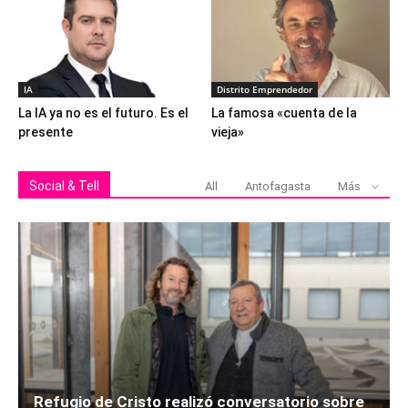
IA
Distrito Emprendedor
La IA ya no es el futuro. Es el
La famosa «cuenta de la
presente
vieja»
Social & Tell
All
Antofagasta
Más
Refugio de Cristo realizó conversatorio sobre