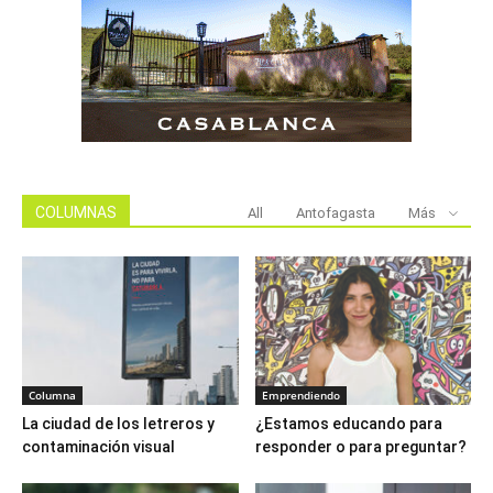
COLUMNAS
All
Antofagasta
Más
Columna
Emprendiendo
La ciudad de los letreros y
¿Estamos educando para
contaminación visual
responder o para preguntar?