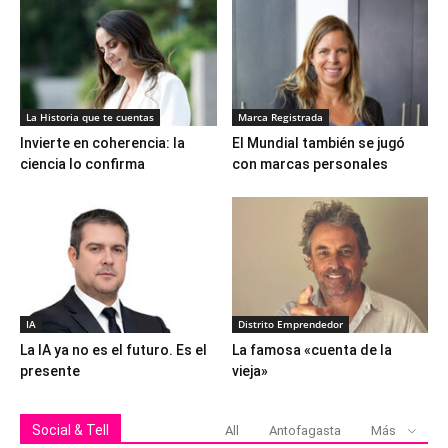
La Historia que te cuentas
Marca Registrada
Invierte en coherencia: la
El Mundial también se jugó
ciencia lo confirma
con marcas personales
IA
Distrito Emprendedor
La IA ya no es el futuro. Es el
La famosa «cuenta de la
presente
vieja»
Social & Tell
All
Antofagasta
Más