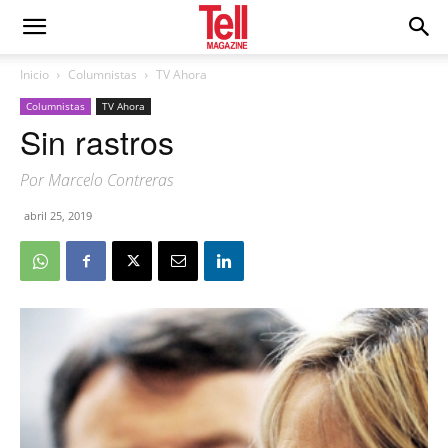
Inicio
Columnistas
TV Ahora
Columnistas
TV Ahora
Sin rastros
Por Marcelo Contreras
abril 25, 2019