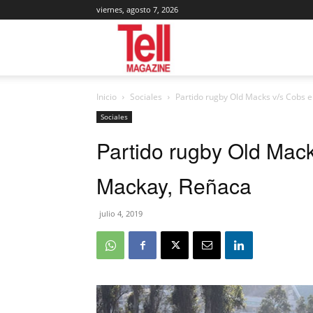
viernes, agosto 7, 2026
Tell
Inicio
Sociales
Partido rugby Old Macks v/s Cobs 
Magazine
Sociales
Partido rugby Old Mac
Mackay, Reñaca
julio 4, 2019