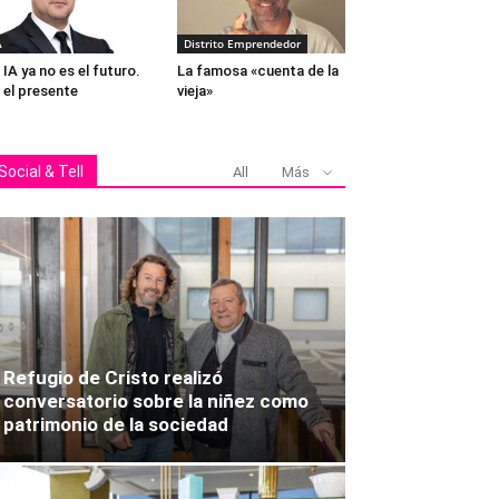
A
Distrito Emprendedor
 IA ya no es el futuro.
La famosa «cuenta de la
 el presente
vieja»
Social & Tell
All
Más
Francisco
Refugio de Cristo realizó
conversatorio sobre la niñez como
patrimonio de la sociedad