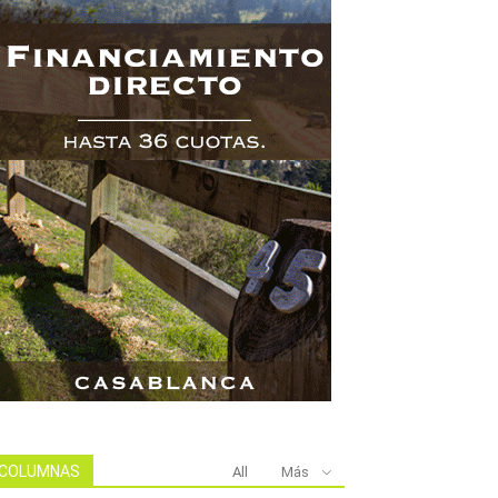
COLUMNAS
All
Más