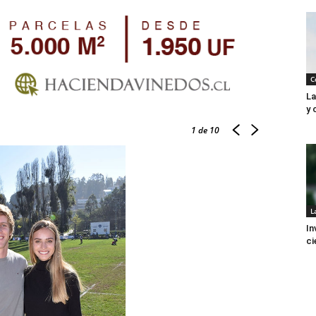
C
La
y 
1
de 10
L
In
ci