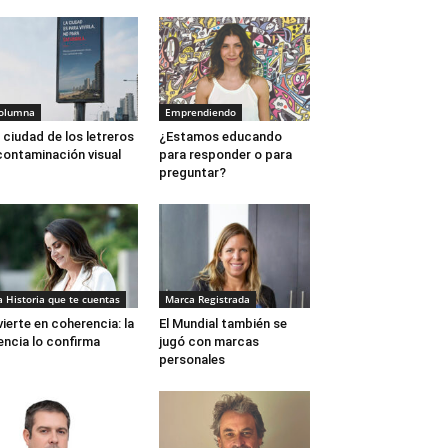
olumna
Emprendiendo
 ciudad de los letreros
¿Estamos educando
contaminación visual
para responder o para
preguntar?
a Historia que te cuentas
Marca Registrada
vierte en coherencia: la
El Mundial también se
encia lo confirma
jugó con marcas
personales