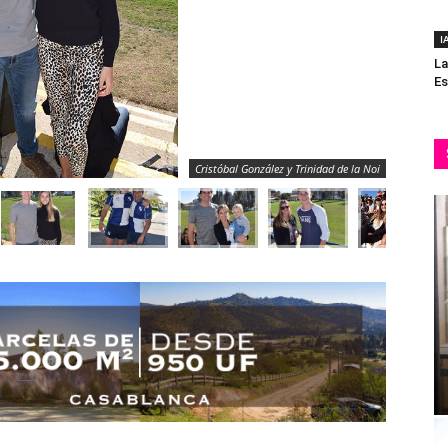
I
La
Es
Cristóbal González y Trinidad de la Noi