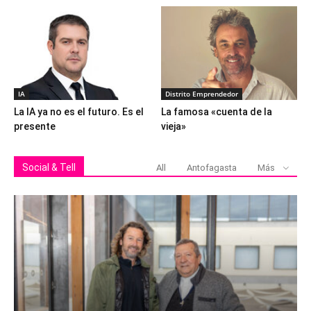
IA
Distrito Emprendedor
La IA ya no es el futuro. Es el
La famosa «cuenta de la
presente
vieja»
Social & Tell
All
Antofagasta
Más