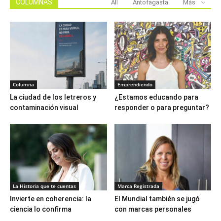
COLUMNAS
All
Antofagasta
Más
Columna
Emprendiendo
La ciudad de los letreros y
¿Estamos educando para
contaminación visual
responder o para preguntar?
La Historia que te cuentas
Marca Registrada
Invierte en coherencia: la
El Mundial también se jugó
ciencia lo confirma
con marcas personales