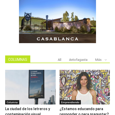
COLUMNAS
All
Antofagasta
Más
Columna
Emprendiendo
La ciudad de los letreros y
¿Estamos educando para
contaminación visual
responder o para preguntar?