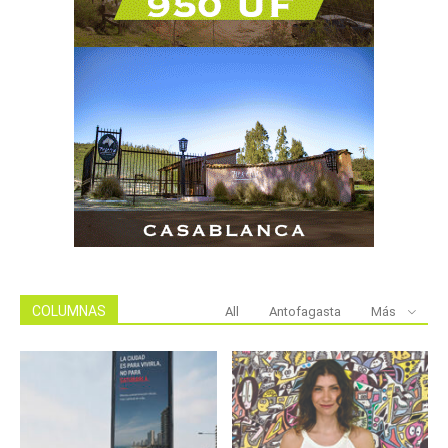
COLUMNAS
All
Antofagasta
Más