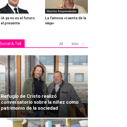
A
Distrito Emprendedor
 IA ya no es el futuro.
La famosa «cuenta de la
 el presente
vieja»
Social & Tell
All
Más
Refugio de Cristo realizó
conversatorio sobre la niñez como
patrimonio de la sociedad