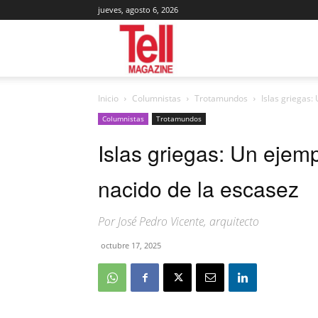
jueves, agosto 6, 2026
Tell
Inicio
Columnistas
Trotamundos
Islas griegas:
Magazine
Columnistas
Trotamundos
Islas griegas: Un ejemp
nacido de la escasez
Por José Pedro Vicente, arquitecto
octubre 17, 2025