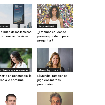
olumna
Emprendiendo
 ciudad de los letreros
¿Estamos educando
contaminación visual
para responder o para
preguntar?
a Historia que te cuentas
Marca Registrada
vierte en coherencia: la
El Mundial también se
encia lo confirma
jugó con marcas
personales