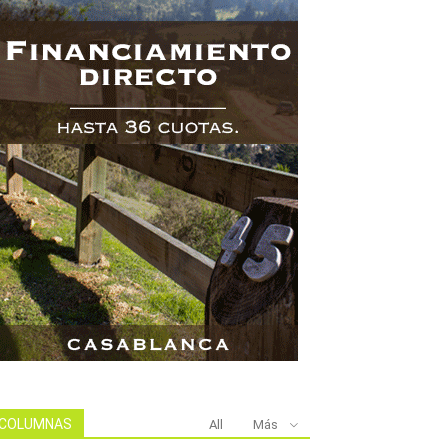
COLUMNAS
All
Más