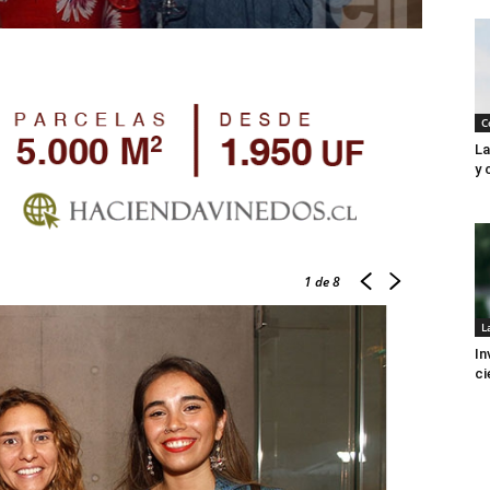
C
La
y 
1
de 8
L
In
ci