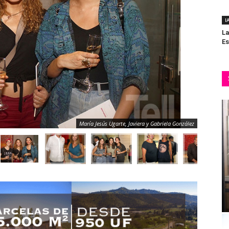
I
La
Es
María Jesús Ugarte, Javiera y Gabriela González