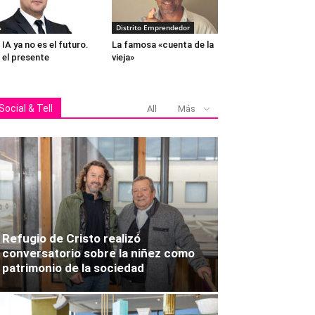
A
Distrito Emprendedor
 IA ya no es el futuro.
La famosa «cuenta de la
 el presente
vieja»
Social & Tell
All
Más
Refugio de Cristo realizó
conversatorio sobre la niñez como
patrimonio de la sociedad