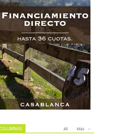
COLUMNAS
All
Más