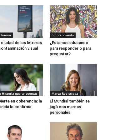
olumna
Emprendiendo
 ciudad de los letreros
¿Estamos educando
contaminación visual
para responder o para
preguntar?
a Historia que te cuentas
Marca Registrada
vierte en coherencia: la
El Mundial también se
encia lo confirma
jugó con marcas
personales