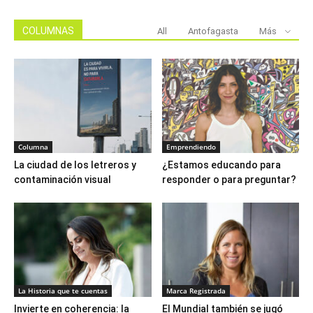
COLUMNAS
All
Antofagasta
Más
Columna
Emprendiendo
La ciudad de los letreros y
¿Estamos educando para
contaminación visual
responder o para preguntar?
La Historia que te cuentas
Marca Registrada
Invierte en coherencia: la
El Mundial también se jugó