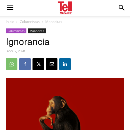
Inicio
Columnistas
Monocitas
Columnistas
Monocitas
Ignorancia
abril 2, 2020