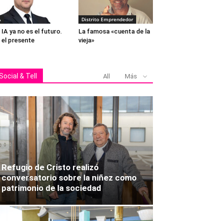
A
Distrito Emprendedor
 IA ya no es el futuro.
La famosa «cuenta de la
 el presente
vieja»
Social & Tell
All
Más
Refugio de Cristo realizó
conversatorio sobre la niñez como
patrimonio de la sociedad