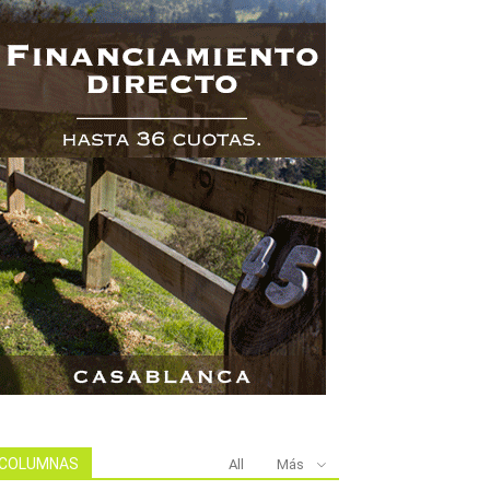
COLUMNAS
All
Más