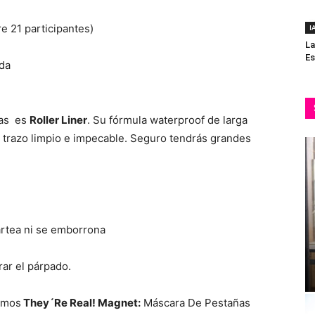
re 21 participantes)
I
La
Es
ida
tas es
Roller Liner
. Su fórmula waterproof de larga
n trazo limpio e impecable. Seguro tendrás grandes
artea ni se emborrona
rar el párpado.
amos
They´Re Real! Magnet:
Máscara De Pestañas