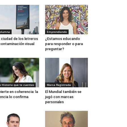
olumna
Emprendiendo
 ciudad de los letreros
¿Estamos educando
contaminación visual
para responder o para
preguntar?
a Historia que te cuentas
Marca Registrada
vierte en coherencia: la
El Mundial también se
encia lo confirma
jugó con marcas
personales