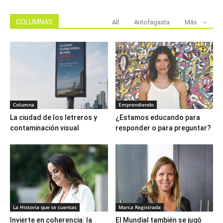
COLUMNAS
All
Antofagasta
Más
Columna
Emprendiendo
La ciudad de los letreros y
¿Estamos educando para
contaminación visual
responder o para preguntar?
La Historia que te cuentas
Marca Registrada
Invierte en coherencia: la
El Mundial también se jugó