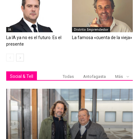
IA
Distrito Emprendedor
La IA ya no es el futuro. Es el
La famosa «cuenta de la vieja»
presente
Social & Tell
Todas
Antofagasta
Más