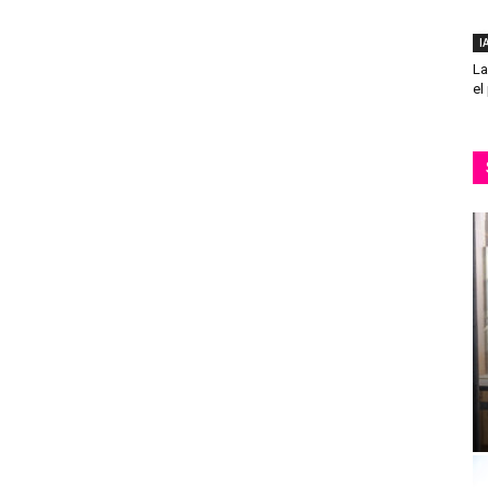
I
La
el