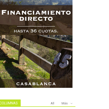
COLUMNAS
All
Más