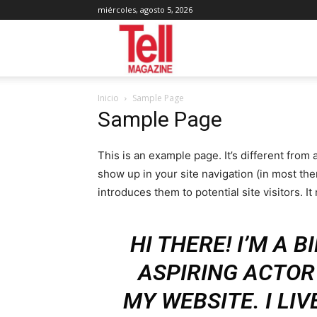
miércoles, agosto 5, 2026
Tell
Inicio
Sample Page
Magazine
Sample Page
This is an example page. It’s different from 
show up in your site navigation (in most th
introduces them to potential site visitors. It
HI THERE! I’M A 
ASPIRING ACTOR 
MY WEBSITE. I LIV