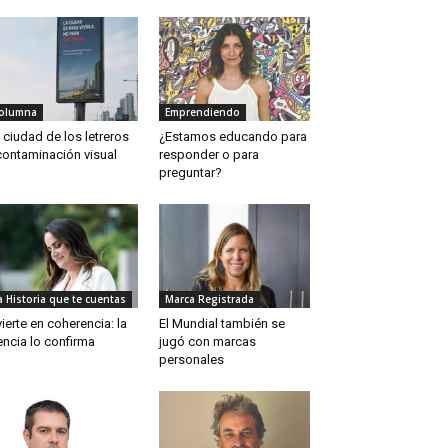
olumna
Emprendiendo
 ciudad de los letreros
¿Estamos educando para
contaminación visual
responder o para
preguntar?
a Historia que te cuentas
Marca Registrada
vierte en coherencia: la
El Mundial también se
encia lo confirma
jugó con marcas
personales