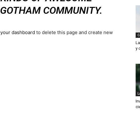
E GOTHAM COMMUNITY.
o
your dashboard
to delete this page and create new
C
La
y 
L
In
ci