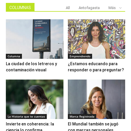
COLUMNAS
All
Antofagasta
Más
Columna
Emprendiendo
La ciudad de los letreros y
¿Estamos educando para
contaminación visual
responder o para preguntar?
La Historia que te cuentas
Marca Registrada
Invierte en coherencia: la
El Mundial también se jugó
ciencia lo confirma
con marcas personales