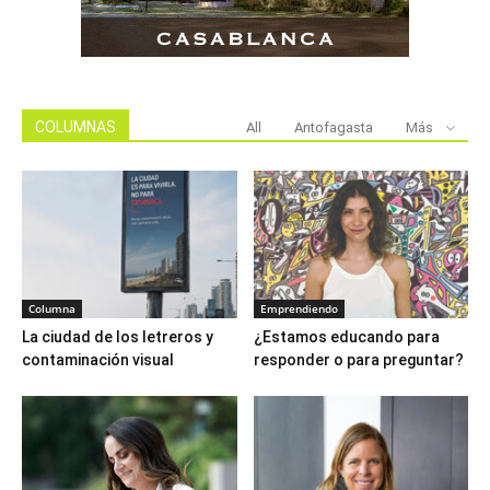
COLUMNAS
All
Antofagasta
Más
Columna
Emprendiendo
La ciudad de los letreros y
¿Estamos educando para
contaminación visual
responder o para preguntar?