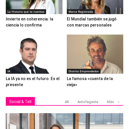
La Historia que te cuentas
Marca Registrada
Invierte en coherencia: la
El Mundial también se jugó
ciencia lo confirma
con marcas personales
IA
Distrito Emprendedor
La IA ya no es el futuro. Es el
La famosa «cuenta de la
presente
vieja»
Social & Tell
All
Antofagasta
Más