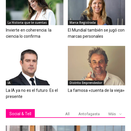
La Historia que te cuentas
Marca Registrada
Invierte en coherencia: la
El Mundial también se jugó con
ciencia lo confirma
marcas personales
IA
Distrito Emprendedor
La IA ya no es el futuro. Es el
La famosa «cuenta de la vieja»
presente
Social & Tell
All
Antofagasta
Más