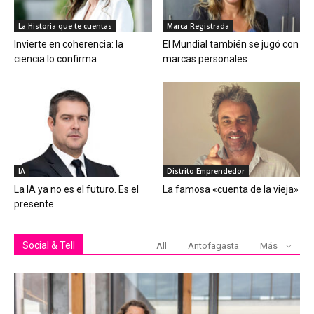
La Historia que te cuentas
Marca Registrada
Invierte en coherencia: la
El Mundial también se jugó con
ciencia lo confirma
marcas personales
IA
Distrito Emprendedor
La IA ya no es el futuro. Es el
La famosa «cuenta de la vieja»
presente
Social & Tell
All
Antofagasta
Más