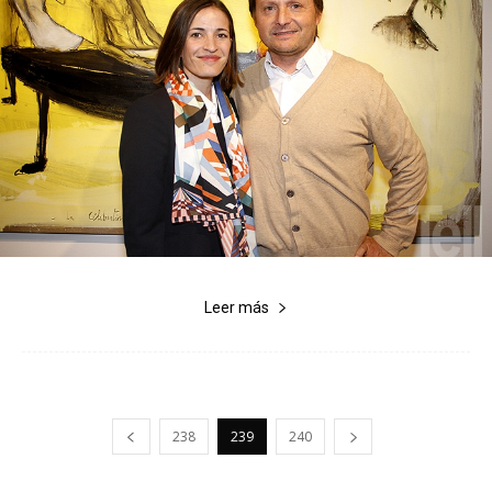
Leer más
238
239
240