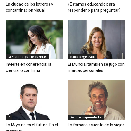
La ciudad de los letreros y
¿Estamos educando para
contaminación visual
responder o para preguntar?
La Historia que te cuentas
Marca Registrada
Invierte en coherencia: la
El Mundial también se jugó con
ciencia lo confirma
marcas personales
IA
Distrito Emprendedor
La IA ya no es el futuro. Es el
La famosa «cuenta de la vieja»
presente