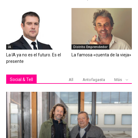
IA
Distrito Emprendedor
La IA ya no es el futuro. Es el
La famosa «cuenta de la vieja»
presente
Social & Tell
All
Antofagasta
Más